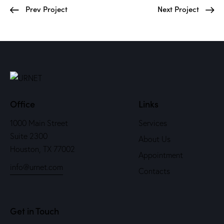
Prev Project
Next Project
Office
Links
1000 Main Street
Services
Suite 2300
About Us
Houston, TX 77002
Appointment
info@urnet.com
Contacts
Get in Touch