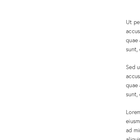
Ut pe
accus
quae 
sunt,
Sed u
accus
quae 
sunt,
Lorem
eiusm
ad mi
aliqu