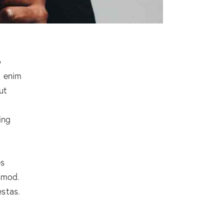
o
t enim
ut
ing
es
smod.
stas.