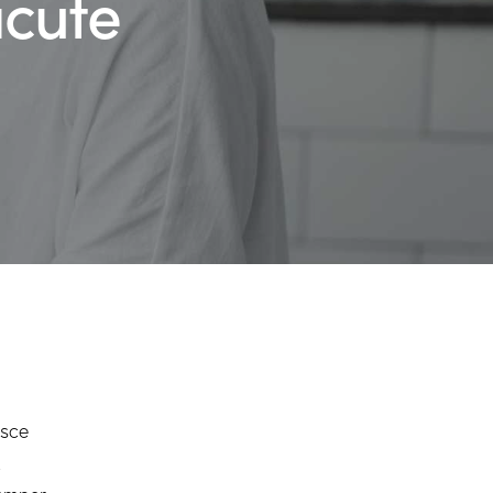
acute
usce
t