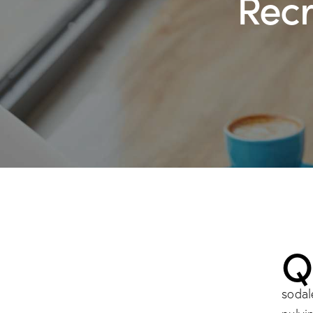
Recr
sodal