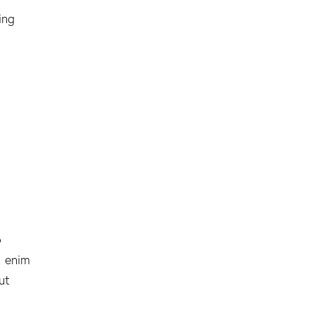
ing
o
t enim
ut