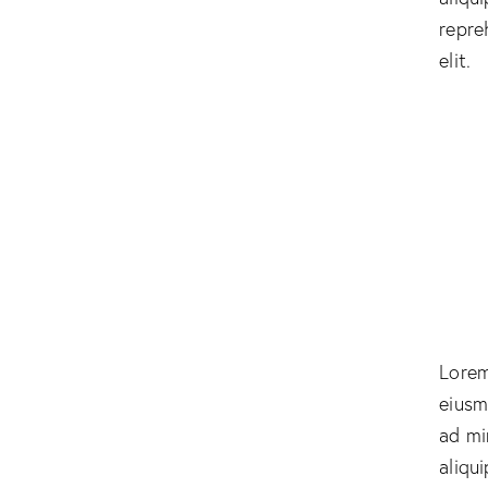
repre
elit.
Lorem
eiusm
ad mi
aliqu