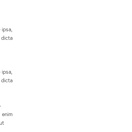
 ipsa,
 dicta
 ipsa,
 dicta
o
t enim
ut