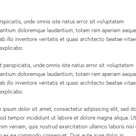
rspiciatis, unde omnis iste natus error sit voluptatem
antium doloremque laudantium, totam rem aperiam eaque
ab illo inventore veritatis et quasi architecto beatae vitae
 explicabo.
t perspiciatis, unde omnis iste natus error sit voluptatem
antium doloremque laudantium, totam rem aperiam eaque
ab illo inventore veritatis et quasi architecto beatae vitae
 explicabo.
 ipsum dolor sit amet, consectetur adipisicing elit, sed d
od tempor incididunt ut labore et dolore magna aliqua. U
nim veniam, quis nostrud exercitation ullamco laboris nisi 
ip ex ea commodo consequat. Duis aute irure dolor in