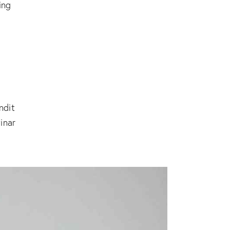
ing
andit
inar