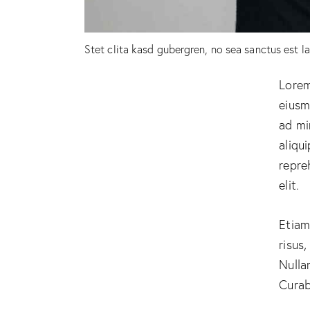
Stet clita kasd gubergren, no sea sanctus est l
Lorem
eiusm
ad mi
aliqu
repre
elit.
Etiam
risus
Nulla
Curab