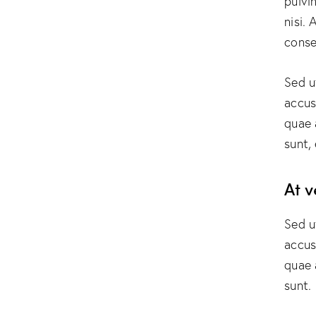
pulvi
nisi. 
conse
Sed u
accus
quae 
sunt,
At 
Sed u
accus
quae 
sunt.