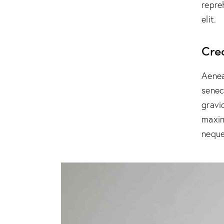
repre
elit.
Cre
Aenea
senec
gravid
maxim
neque 