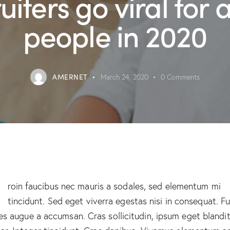
uiters go viral for 
people in 2020
AMERNET
March 24, 2020
0
Comments
Q
roin faucibus nec mauris a sodales, sed elementum mi
tincidunt. Sed eget viverra egestas nisi in consequat. F
es augue a accumsan. Cras sollicitudin, ipsum eget blandi