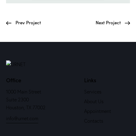
Prev Project
Next Project
Office
Links
1000 Main Street
Services
Suite 2300
About Us
Houston, TX 77002
Appointment
info@urnet.com
Contacts