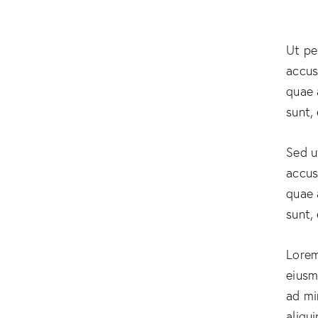
Ut pe
accus
quae 
sunt,
Sed u
accus
quae 
sunt,
Lorem
eiusm
ad mi
aliqu