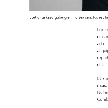
Stet clita kasd gubergren, no sea sanctus est l
Lorem
eiusm
ad mi
aliqu
repre
elit.
Etiam
risus
Nulla
Curab