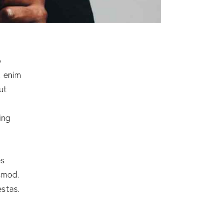
o
t enim
ut
ing
es
smod.
stas.