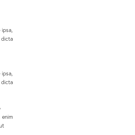
 ipsa,
 dicta
 ipsa,
 dicta
o
t enim
ut