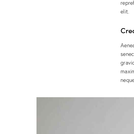
repre
elit.
Cre
Aenea
senec
gravid
maxim
neque 