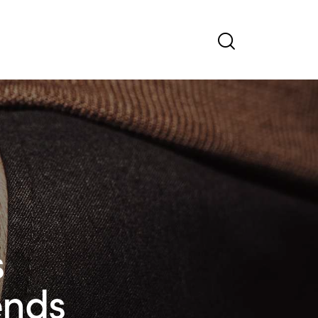
s
ends