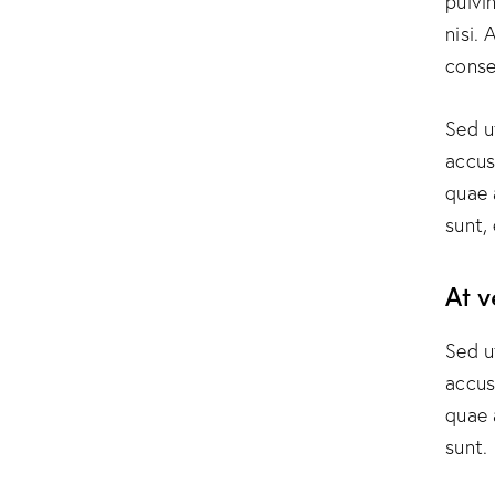
pulvi
nisi. 
conse
Sed u
accus
quae 
sunt,
At 
Sed u
accus
quae 
sunt.