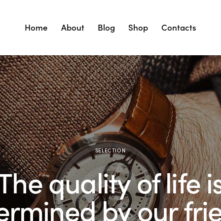
Home
About
Blog
Shop
Contacts
SELECTION
The quality of life i
ermined by our fri