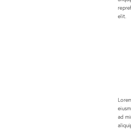
repre
elit.
Lorem
eiusm
ad mi
aliqu