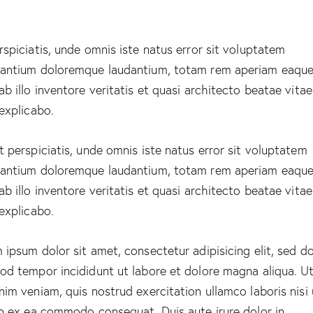
rspiciatis, unde omnis iste natus error sit voluptatem
antium doloremque laudantium, totam rem aperiam eaque
ab illo inventore veritatis et quasi architecto beatae vitae
 explicabo.
t perspiciatis, unde omnis iste natus error sit voluptatem
antium doloremque laudantium, totam rem aperiam eaque
ab illo inventore veritatis et quasi architecto beatae vitae
 explicabo.
 ipsum dolor sit amet, consectetur adipisicing elit, sed d
od tempor incididunt ut labore et dolore magna aliqua. U
nim veniam, quis nostrud exercitation ullamco laboris nisi 
ip ex ea commodo consequat. Duis aute irure dolor in