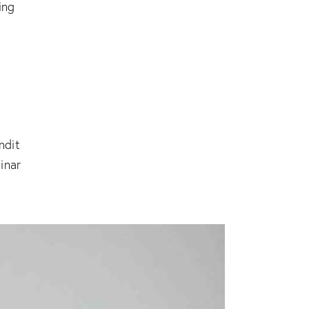
ing
andit
inar