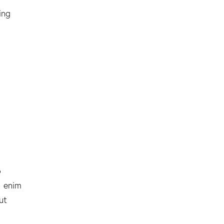
ing
o
t enim
ut