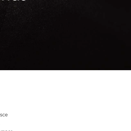
usce
t