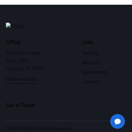
Office
Links
1000 Main Street
Services
Suite 2300
About Us
Houston, TX 77002
Appointment
info@urnet.com
Contacts
Get in Touch
URNET
©2025. All Rights Reserved.